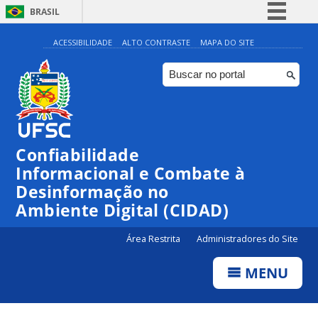
BRASIL
Simplifique!
ACESSIBILIDADE
ALTO CONTRASTE
MAPA DO SITE
Comunica BR
Participe
Acesso à informação
Legislação
Confiabilidade
Canais
Informacional e Combate à
Desinformação no
Ambiente Digital (CIDAD)
Área Restrita
Administradores do Site
MENU