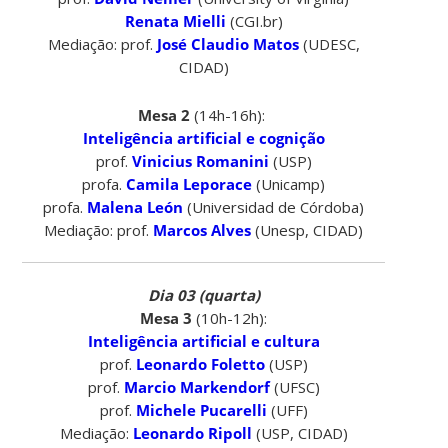
Renata Mielli
(CGI.br)
Mediação: prof.
José Claudio Matos
(UDESC,
CIDAD)
Mesa 2
(14h-16h):
Inteligência artificial e cognição
prof.
Vinicius Romanini
(USP)
profa.
Camila Leporace
(Unicamp)
profa.
Malena León
(Universidad de Córdoba)
Mediação: prof.
Marcos Alves
(Unesp, CIDAD)
Dia 03 (quarta)
Mesa 3
(10h-12h):
Inteligência artificial e cultura
prof.
Leonardo Foletto
(USP)
prof.
Marcio Markendorf
(UFSC)
prof.
Michele Pucarelli
(UFF)
Mediação:
Leonardo Ripoll
(USP, CIDAD)