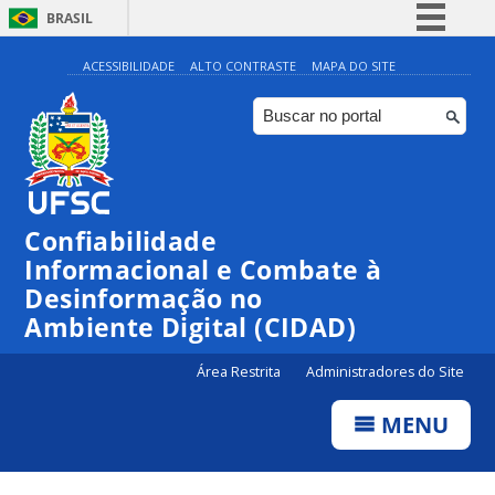
BRASIL
Simplifique!
ACESSIBILIDADE
ALTO CONTRASTE
MAPA DO SITE
Comunica BR
Participe
Acesso à informação
Legislação
Confiabilidade
Canais
Informacional e Combate à
Desinformação no
Ambiente Digital (CIDAD)
Área Restrita
Administradores do Site
MENU