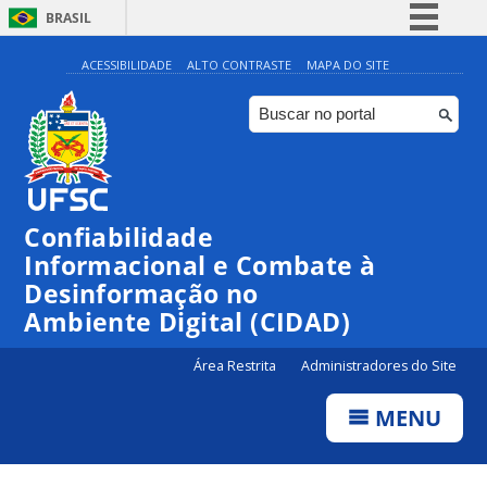
BRASIL
Simplifique!
ACESSIBILIDADE
ALTO CONTRASTE
MAPA DO SITE
Comunica BR
Participe
Acesso à informação
Legislação
Confiabilidade
Canais
Informacional e Combate à
Desinformação no
Ambiente Digital (CIDAD)
Área Restrita
Administradores do Site
MENU